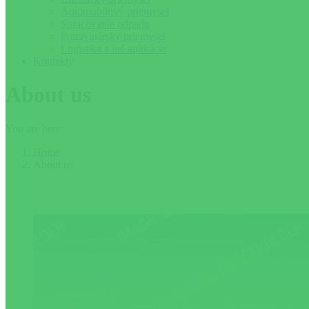
Automobilový priemysel
Spracovanie odpadu
Potravinársky priemysel
Logistika a iné aplikácie
Kontakty
About us
You are here:
Home
About us