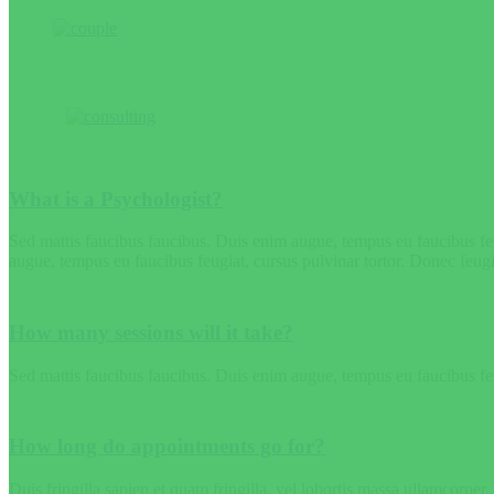
What is a Psychologist?
Sed mattis faucibus faucibus. Duis enim augue, tempus eu faucibus feug
augue, tempus eu faucibus feugiat, cursus pulvinar tortor. Donec feugi
How many sessions will it take?
Sed mattis faucibus faucibus. Duis enim augue, tempus eu faucibus feugi
How long do appointments go for?
Duis fringilla sapien et quam fringilla, vel lobortis massa ullamcorp