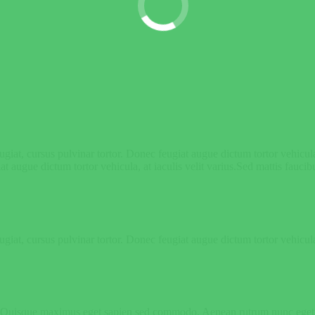
iat, cursus pulvinar tortor. Donec feugiat augue dictum tortor vehicula,
at augue dictum tortor vehicula, at iaculis velit varius.Sed mattis fauci
at, cursus pulvinar tortor. Donec feugiat augue dictum tortor vehicula, 
er. Quisque maximus eget sapien sed commodo. Aenean rutrum nunc eget ex