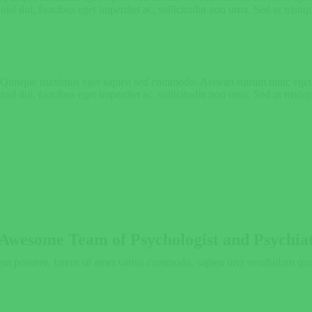
nisl dui, faucibus eget imperdiet ac, sollicitudin non urna. Sed ut tristiq
er. Quisque maximus eget sapien sed commodo. Aenean rutrum nunc eget ex
nisl dui, faucibus eget imperdiet ac, sollicitudin non urna. Sed ut tristiq
Awesome Team of Psychologist and Psychiat
nt posuere, lorem sit amet varius commodo, sapien orci vestibulum quam