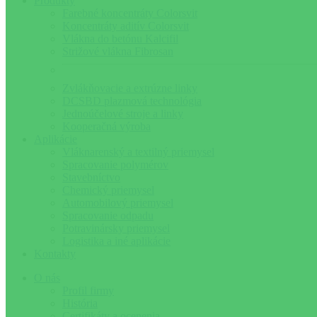
Produkty
Farebné koncentráty Colorsvit
Koncentráty aditív Colorsvit
Vlákna do betónu Kalcifil
Strižové vlákna Fibrosan
Zvlákňovacie a extrúzne linky
DCSBD plazmová technológia
Jednoúčelové stroje a linky
Kooperačná výroba
Aplikácie
Vláknarenský a textilný priemysel
Spracovanie polymérov
Stavebníctvo
Chemický priemysel
Automobilový priemysel
Spracovanie odpadu
Potravinársky priemysel
Logistika a iné aplikácie
Kontakty
O nás
Profil firmy
História
Certifikáty a ocenenia