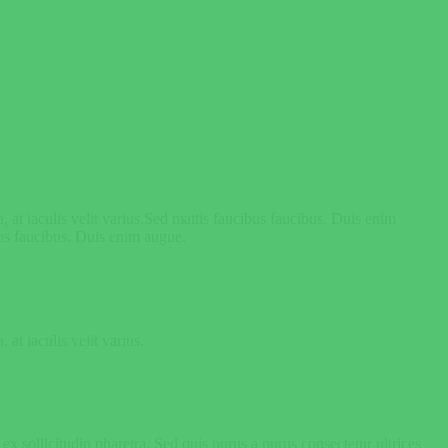
 at iaculis velit varius.Sed mattis faucibus faucibus. Duis enim
bus faucibus. Duis enim augue.
at iaculis velit varius.
 sollicitudin pharetra. Sed quis purus a purus consectetur ultrices