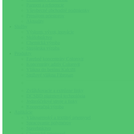
Partneri a referencie
Všeobecné obchodné podmienky
Prenájom priestorov
Aktuality
Služby
Výskum, vývoj, inovácie
Skúšobníctvo
Chemická výroba
Strojárska výroba
Produkty
Farebné koncentráty Colorsvit
Koncentráty aditív Colorsvit
Vlákna do betónu Kalcifil
Strižové vlákna Fibrosan
Zvlákňovacie a extrúzne linky
DCSBD plazmová technológia
Jednoúčelové stroje a linky
Kooperačná výroba
Aplikácie
Vláknarenský a textilný priemysel
Spracovanie polymérov
Stavebníctvo
Chemický priemysel