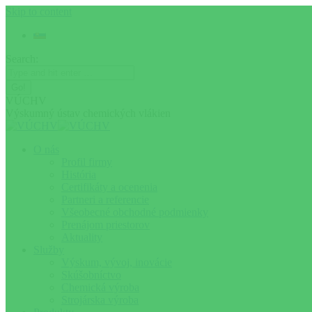
Skip to content
Search:
VÚCHV
Výskumný ústav chemických vlákien
O nás
Profil firmy
História
Certifikáty a ocenenia
Partneri a referencie
Všeobecné obchodné podmienky
Prenájom priestorov
Aktuality
Služby
Výskum, vývoj, inovácie
Skúšobníctvo
Chemická výroba
Strojárska výroba