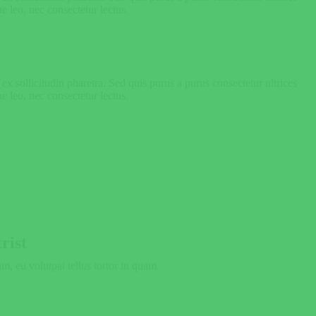
ue leo, nec consectetur lectus.
 sollicitudin pharetra. Sed quis purus a purus consectetur ultrices
ue leo, nec consectetur lectus.
rist
, eu volutpat tellus tortor in quam.